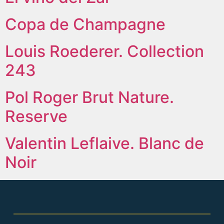
Copa de Champagne
Louis Roederer. Collection
243
Pol Roger Brut Nature.
Reserve
Valentin Leflaive. Blanc de
Noir