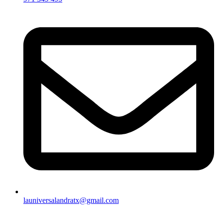
launiversalandratx@gmail.com