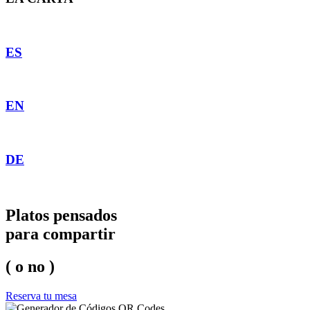
ES
EN
DE
Platos pensados
para compartir
( o no )
Reserva tu mesa