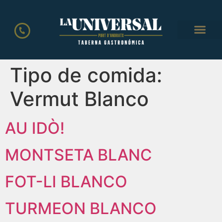
LA CART
Tipo de comida:
Vermut Blanco
AU IDÒ!
MONTSETA BLANC
FOT-LI BLANCO
TURMEON BLANCO