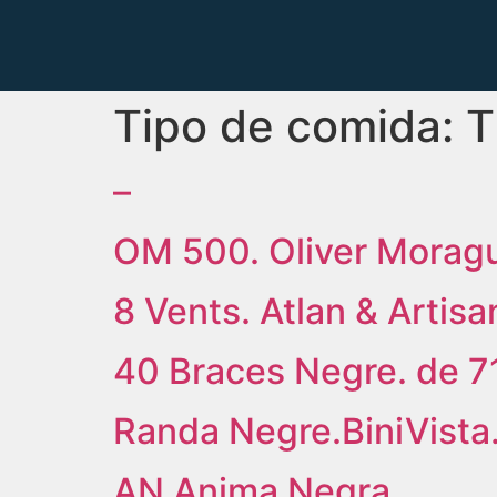
Tipo de comida:
T
–
OM 500. Oliver Morag
8 Vents. Atlan & Artisa
40 Braces Negre. de 71
Randa Negre.BiniVista.
AN Anima Negra