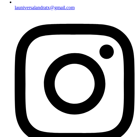
launiversalandratx@gmail.com