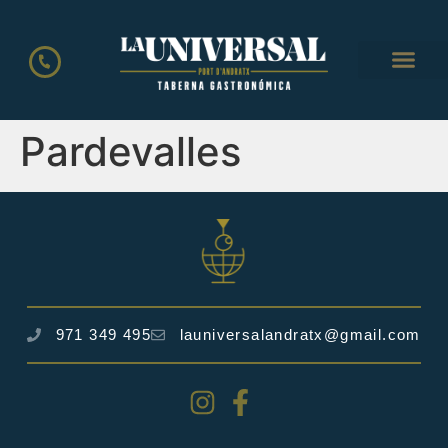
LA CART
Pardevalles
971 349 495
launiversalandratx@gmail.com