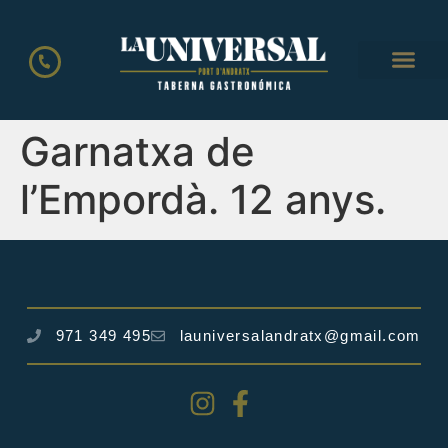
LA CART
Garnatxa de
l’Empordà. 12 anys.
971 349 495
launiversalandratx@gmail.com