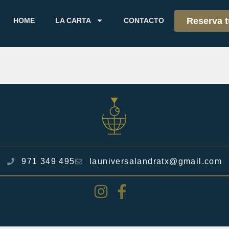
Reserva 
HOME
LA CARTA
CONTACTO
971 349 495
launiversalandratx@gmail.com