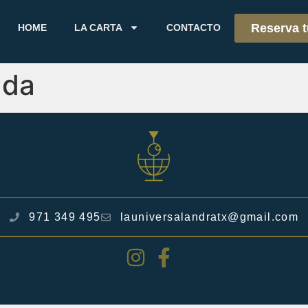
Reserva 
HOME
LA CARTA
CONTACTO
ada
971 349 495
launiversalandratx@gmail.com