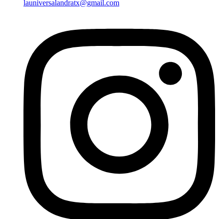
launiversalandratx@gmail.com